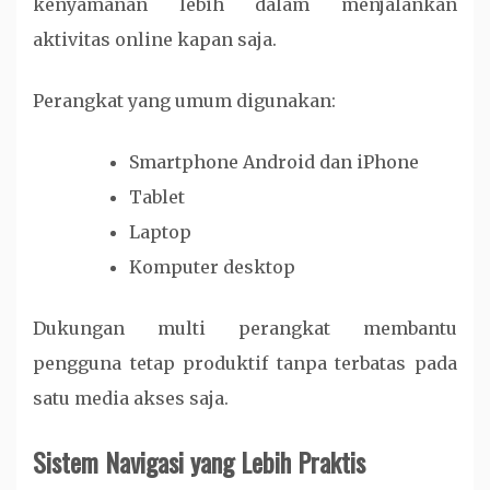
kenyamanan lebih dalam menjalankan
aktivitas online kapan saja.
Perangkat yang umum digunakan:
Smartphone Android dan iPhone
Tablet
Laptop
Komputer desktop
Dukungan multi perangkat membantu
pengguna tetap produktif tanpa terbatas pada
satu media akses saja.
Sistem Navigasi yang Lebih Praktis