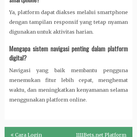
Ya, platform dapat diakses melalui smartphone
dengan tampilan responsif yang tetap nyaman
digunakan untuk aktivitas harian.
Mengapa sistem navigasi penting dalam platform
digital?
Navigasi yang baik membantu pengguna
menemukan fitur lebih cepat, menghemat
waktu, dan meningkatkan kenyamanan selama
menggunakan platform online.
Post
Cara Login
1111Bets.net Platform