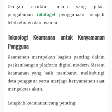
Dengan struktur menu yang jelas,
pengalaman
ratutogel
penggunaan menjadi
lebih efisien dan nyaman.
Teknologi Keamanan untuk Kenyamanan
Pengguna
Keamanan merupakan bagian penting dalam
perkembangan platform digital modern. Sistem
keamanan yang baik membantu melindungi
data pengguna serta menjaga kenyamanan saat
mengakses akun.
Langkah keamanan yang penting: