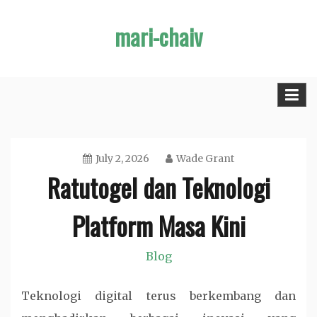
Skip
mari-chaiv
to
content
July 2, 2026
Wade Grant
Ratutogel dan Teknologi
Platform Masa Kini
Blog
Teknologi digital terus berkembang dan