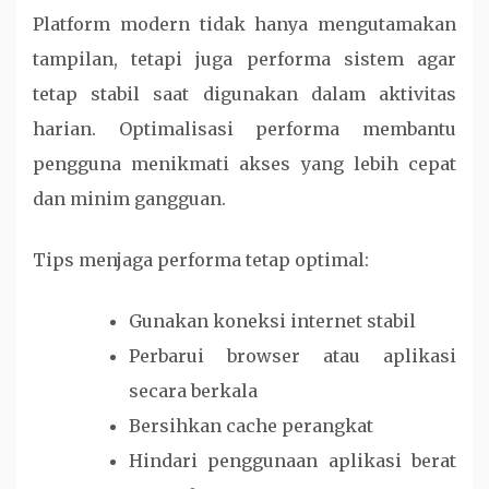
Platform modern tidak hanya mengutamakan
tampilan, tetapi juga performa sistem agar
tetap stabil saat digunakan dalam aktivitas
harian. Optimalisasi performa membantu
pengguna menikmati akses yang lebih cepat
dan minim gangguan.
Tips menjaga performa tetap optimal:
Gunakan koneksi internet stabil
Perbarui browser atau aplikasi
secara berkala
Bersihkan cache perangkat
Hindari penggunaan aplikasi berat