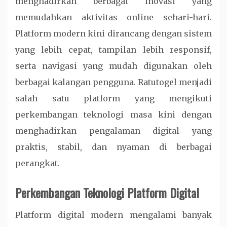
menghadirkan berbagai inovasi yang
memudahkan aktivitas online sehari-hari.
Platform modern kini dirancang dengan sistem
yang lebih cepat, tampilan lebih responsif,
serta navigasi yang mudah digunakan oleh
berbagai kalangan pengguna. Ratutogel menjadi
salah satu platform yang mengikuti
perkembangan teknologi masa kini dengan
menghadirkan pengalaman digital yang
praktis, stabil, dan nyaman di berbagai
perangkat.
Perkembangan Teknologi Platform Digital
Platform digital modern mengalami banyak