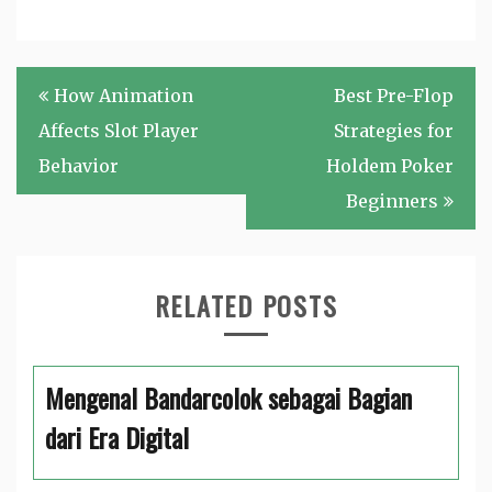
Post
How Animation
Best Pre-Flop
navigation
Affects Slot Player
Strategies for
Behavior
Holdem Poker
Beginners
RELATED POSTS
Mengenal Bandarcolok sebagai Bagian
dari Era Digital