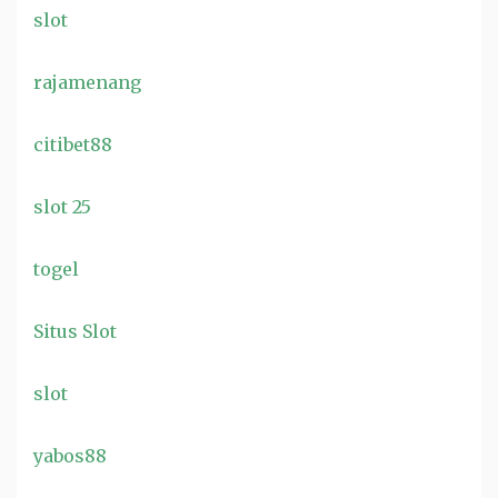
slot
rajamenang
citibet88
slot 25
togel
Situs Slot
slot
yabos88