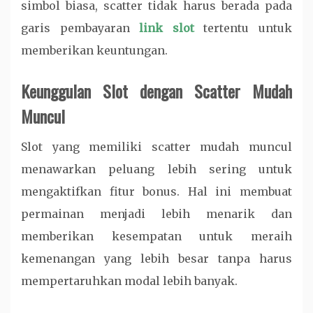
simbol biasa, scatter tidak harus berada pada
garis pembayaran
link slot
tertentu untuk
memberikan keuntungan.
Keunggulan Slot dengan Scatter Mudah
Muncul
Slot yang memiliki scatter mudah muncul
menawarkan peluang lebih sering untuk
mengaktifkan fitur bonus. Hal ini membuat
permainan menjadi lebih menarik dan
memberikan kesempatan untuk meraih
kemenangan yang lebih besar tanpa harus
mempertaruhkan modal lebih banyak.